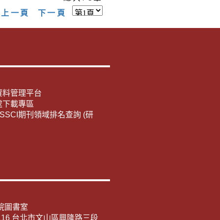
上一頁
下一頁
資料管理平台
處下載專區
E/SSCI期刊領域排名查詢 (研
院圖書室
116 台北市文山區興隆路三段