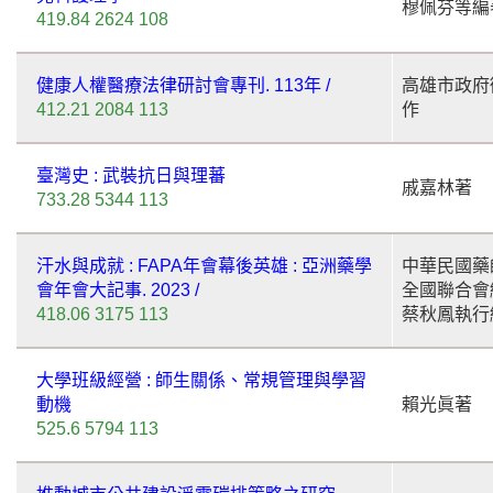
穆佩芬等編
419.84 2624 108
健康人權醫療法律研討會專刊. 113年 /
高雄市政府
412.21 2084 113
作
臺灣史 : 武裝抗日與理蕃
戚嘉林著
733.28 5344 113
汗水與成就 : FAPA年會幕後英雄 : 亞洲藥學
中華民國藥
會年會大記事. 2023 /
全國聯合會編
418.06 3175 113
蔡秋鳳執行
大學班級經營 : 師生關係、常規管理與學習
動機
賴光眞著
525.6 5794 113