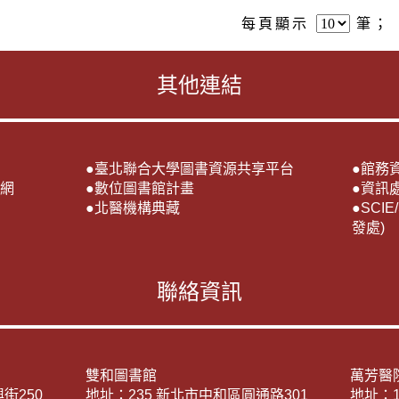
每頁顯示
筆；
其他連結
●
臺北聯合大學圖書資源共享平台
●
館務
網
●
數位圖書館計畫
●
資訊
●
北醫機構典藏
●
SCI
發處)
聯絡資訊
雙和圖書館
萬芳醫
街250
地址：235 新北市中和區圓通路301
地址：