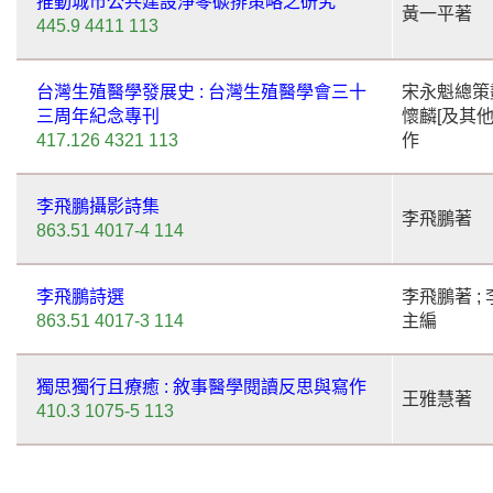
推動城市公共建設淨零碳排策略之研究
黃一平著
445.9 4411 113
台灣生殖醫學發展史 : 台灣生殖醫學會三十
宋永魁總策劃
三周年紀念專刊
懷麟[及其他
417.126 4321 113
作
李飛鵬攝影詩集
李飛鵬著
863.51 4017-4 114
李飛鵬詩選
李飛鵬著 ;
863.51 4017-3 114
主編
獨思獨行且療癒 : 敘事醫學閱讀反思與寫作
王雅慧著
410.3 1075-5 113