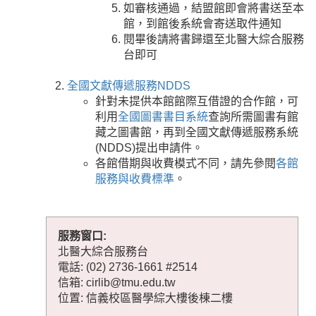
如審核通過，結盟館即會將書送至本
館，到館後系統會寄送取件通知
閱畢後請將書歸還至北醫大綜合服務
台即可
全國文獻傳遞服務NDDS
針對未提供本館館際互借證的合作館，可
利用
全國圖書書目系統
查詢所需圖書有館
藏之圖書館，再到全國文獻傳遞服務系統
(NDDS)提出申請件。
各館借期與收費模式不同，請先參閱
各館
服務與收費標準
。
服務窗口:
北醫大綜合服務台
電話: (02) 2736-1661 #2514
信箱: cirlib@tmu.edu.tw
位置: 信義校區醫學綜大樓後棟二樓