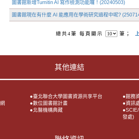
圖書館新增Turnitin AI 寫作檢測功能囉！(20240503)
圖書館現在有什麼 AI 能應用在學術研究過程中呢? (250714
總共
4
筆 每頁顯示
筆；
其他連結
●
臺北聯合大學圖書資源共享平台
●
館務
網
●
數位圖書館計畫
●
資訊
●
北醫機構典藏
●
SCI
發處)