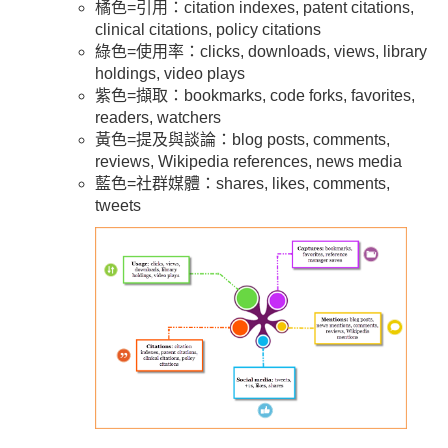
橘色=引用：citation indexes, patent citations,
clinical citations, policy citations
綠色=使用率：clicks, downloads, views, library
holdings, video plays
紫色=擷取：bookmarks, code forks, favorites,
readers, watchers
黃色=提及與談論：blog posts, comments,
reviews, Wikipedia references, news media
藍色=社群媒體：shares, likes, comments,
tweets