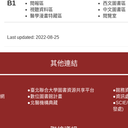
B1
閱報區
西文圖書區
視聽資料區
中文圖書區
醫學漫畫特藏區
閱覽室
Last updated: 2022-08-25
其他連結
●
臺北聯合大學圖書資源共享平台
●
館務
網
●
數位圖書館計畫
●
資訊
●
北醫機構典藏
●
SCI
發處)