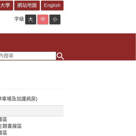
字級
停車場及加護病房)
書區
主題書展區
書區