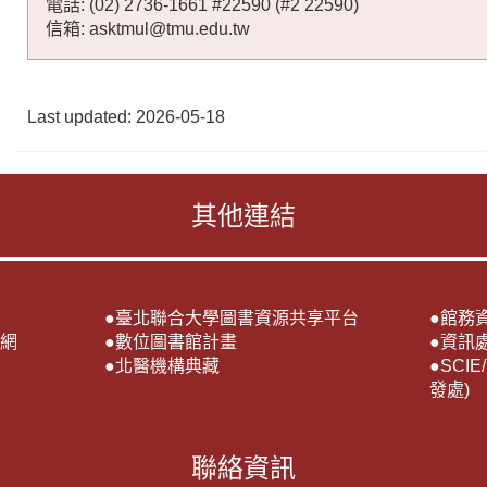
電話: (02) 2736-1661 #22590 (#2 22590)
信箱: asktmul@tmu.edu.tw
Last updated: 2026-05-18
其他連結
●
臺北聯合大學圖書資源共享平台
●
館務
網
●
數位圖書館計畫
●
資訊
●
北醫機構典藏
●
SCI
發處)
聯絡資訊