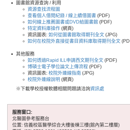
圖書館資源查詢 / 利用
資源查找流程圖
查看個人借閱紀錄 / 線上續借圖書
(PDF)
如何線上推薦圖書或DVD給圖書館
(PDF)
特定資料庫操作
(網頁)
資訊圖表:
如何從圖書館取得期刊全文
(JPG)
如何在校院外直接從書目資料庫取得期刊全文
(PD
其他服務
如何透過Rapid ILL申請西文期刊全文
(PDF)
博碩士電子學位論文上傳流程
(PDF)
資訊圖表:
校院外連線指南
(JPG)
校院外連線說明
(網頁)
※下載學校授權軟體相關問題請洽詢
資訊處
服務窗口:
北醫圖參考服務台
位置: 信義校區醫學綜合大樓後棟三樓(館內第二樓層)