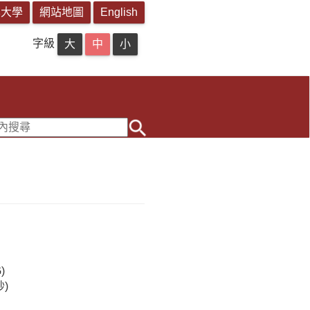
字級
)
秒)