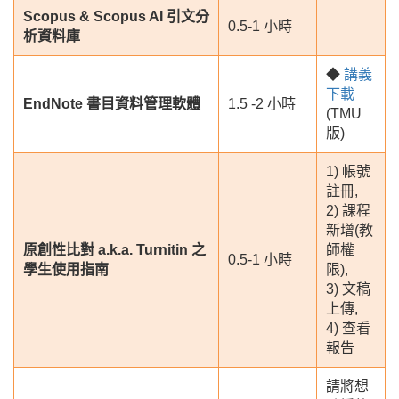
Scopus & Scopus AI 引文分
0.5-1 小時
析資料庫
◆
講義
下載
EndNote 書目資料管理軟體
1.5 -2 小時
(TMU
版)
1) 帳號
註冊,
2) 課程
新增(教
原創性比對 a.k.a. Turnitin 之
師權
0.5-1 小時
學生使用指南
限),
3) 文稿
上傳,
4) 查看
報告
請將想