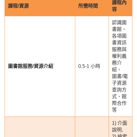
課程內
課程/
資源
所需時間
容
認識圖
書館、
各項圖
書資訊
服務與
權利義
務介
圖書館服務/資源介紹
0.5-1 小時
紹、
圖書/電
子資源
查詢方
式、館
際合作
等
1) 介面
說明,
2) 檢索