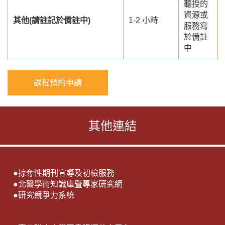
聽授的
資源或
其他(請註記於備註中)
1-2 小時
服務寫
於備註
中
課程預約申請
其他連結
●
掠奪性期刊宣導及初檢服務
●
北醫學術知識庫暨專家研究網
●
研究競爭力系統