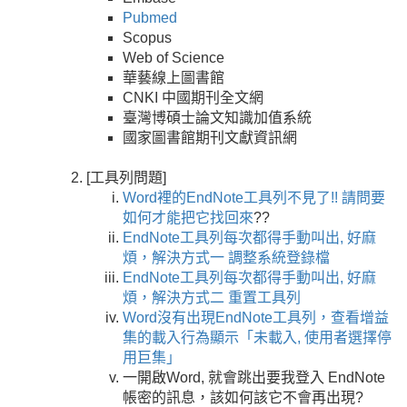
Pubmed
Scopus
Web of Science
華藝線上圖書館
CNKI 中國期刊全文網
臺灣博碩士論文知識加值系統
國家圖書館期刊文獻資訊網
[工具列問題]
Word裡的EndNote工具列不見了!! 請問要
如何才能把它找回來
??
EndNote工具列每次都得手動叫出, 好麻
煩，解決方式一 調整系統登錄檔
EndNote工具列每次都得手動叫出, 好麻
煩，解決方式二 重置工具列
Word沒有出現EndNote工具列，查看增益
集的載入行為顯示「未載入, 使用者選擇停
用巨集」
一開啟Word, 就會跳出要我登入 EndNote
帳密的訊息，該如何該它不會再出現?