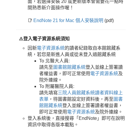
面，若選擇安裝 20 或更新版本會需要花一點時
間熟悉新介面操作喔！
📑
EndNote 21 for Mac 個人安裝說明
(pdf)
⚠️登入電子資源系統須知
因新
電子資源系統
的讀者紀錄取自本館館藏系
統，若您是新進人員或從未登入過館藏系統
To 北醫大人員:
請先至
圖書館館藏系統
登入並線上簽署讀
者權益書，即可正常使用
電子資源系統
及
院外連線。
To 附屬醫院人員:
請先填寫
三院人員館藏系統讀者資料線上
表單
，待圖書館設定好資料後，再至
圖書
館館藏系統
登入並線上簽署讀者權益書，
即可正常使用
電子資源系統
及院外連線。
登入系統後，直接搜尋「EndNote」即可在說明
資訊中取得各版本載點。