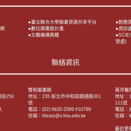
●
臺北聯合大學圖書資源共享平台
●
館務
網
●
數位圖書館計畫
●
資訊
●
北醫機構典藏
●
SCI
發處)
聯絡資訊
雙和圖書館
萬芳醫
街250
地址：235 新北市中和區圓通路301
地址：
號
111號
,
電話：(02) 6620-2589 #10799
電話：(02
信箱：library@s.tmu.edu.tw
信箱：lib
最近更新