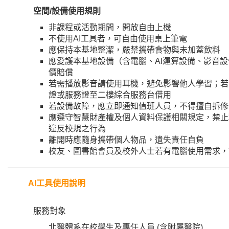
空間/設備使用規則
非課程或活動期間，開放自由上機
不使用AI工具者，可自由使用桌上筆電
應保持本基地整潔，嚴禁攜帶食物與未加蓋飲料
應愛護本基地設備（含電腦、AI運算設備、影音
價賠償
若需播放影音請使用耳機，避免影響他人學習；若
證或服務證至二樓綜合服務台借用
若設備故障，應立即通知值班人員，不得擅自拆修
應遵守智慧財產權及個人資料保護相關規定，禁止
違反校規之行為
離開時應隨身攜帶個人物品，遺失責任自負
校友、圖書館會員及校外人士若有電腦使用需求，
AI工具使用說明
服務對象
北醫體系在校學生及專任人員 (含附屬醫院)