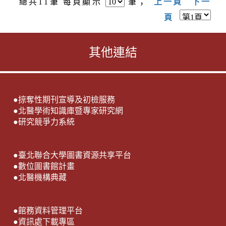
總共
11
筆 每頁顯示
筆；
上一頁
下一
頁
其他連結
●
掠奪性期刊宣導及初檢服務
●
北醫學術知識庫暨專家研究網
●
研究競爭力系統
●
臺北聯合大學圖書資源共享平台
●
數位圖書館計畫
●
北醫機構典藏
●
館務資料管理平台
●
資訊處下載專區