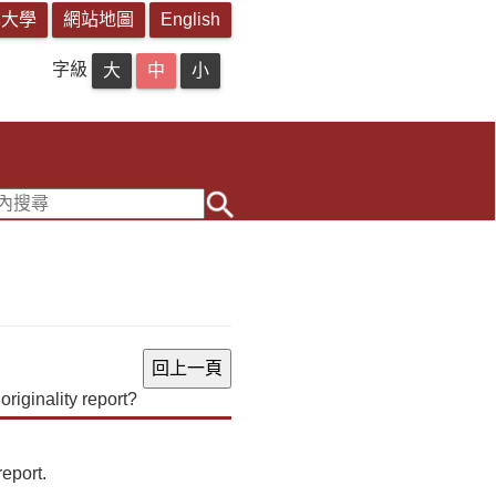
字級
originality report?
report.