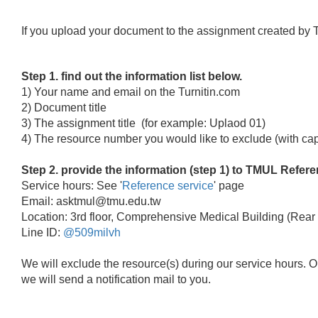
If you upload your document to the assignment created by T
Step 1. find out the information list below.
1) Your name and email on the Turnitin.com
2) Document title
3) The assignment title (for example: Uplaod 01)
4) The resource number you would like to exclude (with ca
Step 2. provide the information (step 1) to TMUL Refer
Service hours: See '
Reference service
' page
Email: asktmul@tmu.edu.tw
Location: 3rd floor, Comprehensive Medical Building (Rear
Line ID:
@509milvh
We will exclude the resource(s) during our service hours. Onc
we will send a notification mail to you.