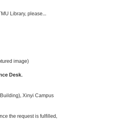
MU Library, please...
ptured image)
ence Desk.
 Building), Xinyi Campus
e the request is fulfilled,