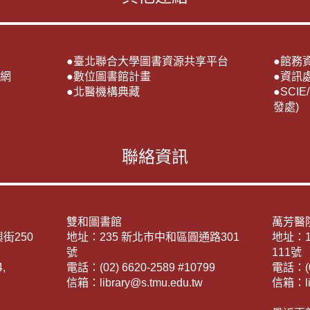
●
臺北聯合大學圖書資源共享平台
●
館務
網
●
數位圖書館計畫
●
資訊
●
北醫機構典藏
●
SCI
發處)
聯絡資訊
雙和圖書館
萬芳醫
街250
地址：235 新北市中和區圓通路301
地址：
號
111號
,
電話：(02) 6620-2589 #10799
電話：(02
信箱：library@s.tmu.edu.tw
信箱：lib