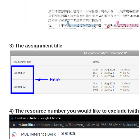
3) The assignment title
4) The resource number you would like to exclude (wit