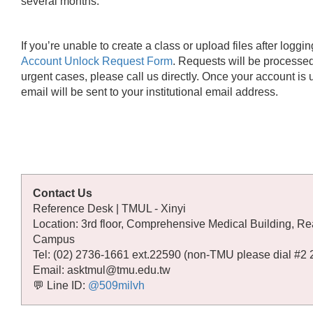
several months.
If you’re unable to create a class or upload files after logging
Account Unlock Request Form
. Requests will be processe
urgent cases, please call us directly. Once your account is 
email will be sent to your institutional email address.
Contact Us
Reference Desk | TMUL - Xinyi
Location: 3rd floor, Comprehensive Medical Building, Rea
Campus
Tel: (02) 2736-1661 ext.22590 (non-TMU please dial #2
Email: asktmul@tmu.edu.tw
💬 Line ID:
@509milvh