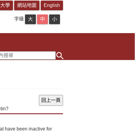
字級
tin?
hat have been inactive for