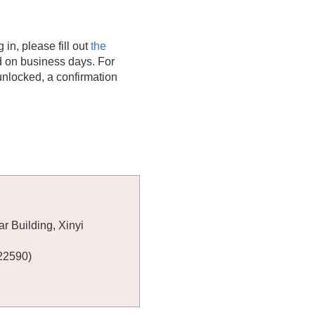
 in, please fill out
the
d on business days. For
unlocked, a confirmation
r Building, Xinyi
 22590)